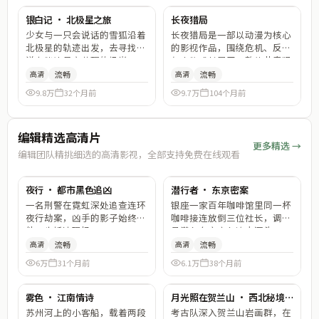
银白记 · 北极星之旅
长夜猎局
热播
热播
少女与一只会说话的雪狐沿着
长夜猎局是一部以动漫为核心
北极星的轨迹出发，去寻找传
的影视作品，围绕危机、反转
说中能让母亲苏醒的极光。
与人物成长展开，整体节奏紧
凑，值得推荐观看。
高清
流畅
高清
流畅
9.8万
32个月前
9.7万
104个月前
编辑精选高清片
更多精选 →
编辑团队精挑细选的高清影视，全部支持免费在线观看
95:37
99:54
夜行 · 都市黑色追凶
潜行者 · 东京密案
首推
首推
一名刑警在霓虹深处追查连环
银座一家百年咖啡馆里同一杯
夜行劫案，凶手的影子始终先
咖啡接连放倒三位社长，调查
他一步抵达现场。
员潜入东京夜色追查源头。
高清
流畅
高清
流畅
6万
31个月前
6.1万
38个月前
99:11
99:28
雾色 · 江南情诗
月光照在贺兰山 · 西北秘境
首推
首推
纪事
苏州河上的小客船，载着两段
考古队深入贺兰山岩画群，在