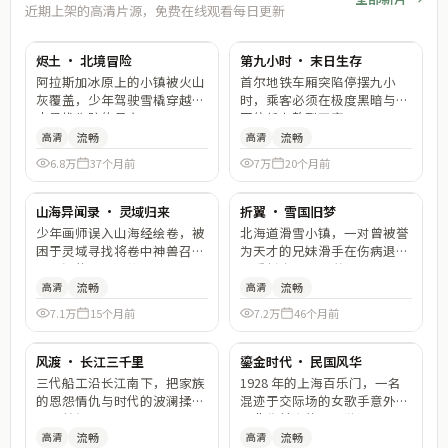
近期上架的高清片源，免费在线观看每日更新
99:19
99:36
烬土 · 北境冒险
第九小时 · 末日生存
新上
新上
阿拉斯加冰原上的小镇被火山
首尔地铁车厢突陷停摆九小
灰覆盖，少年驾驶雪橇穿越烬
时，乘客必须在极度黑暗与互
土寻找失踪的母亲。
不信任中熬到天亮。
高清
流畅
高清
流畅
6.8万
37个月前
7万
20个月前
22:53
99:10
山海异闻录 · 灵域归来
折翼 · 雪国旧梦
新上
新上
少年画师误入山海经绘卷，被
北海道滑雪小镇，一对曾被誉
困于灵域寻找将卷中神兽召唤
为天才的兄妹滑手在伤病退役
回人间的最后一笔。
后重新走上同一道雪线。
高清
流畅
高清
流畅
7.1万
15个月前
7.2万
46个月前
50:27
51:44
风渡 · 长江三千里
鎏金时代 · 民国风华
新上
新上
三代船工沿长江南下，把家族
1928 年的上海百乐门，一名
的恩怨情仇与时代的波澜揉进
混迹于交际场的女歌手意外卷
同一首船工号子。
入北伐前夜的情报漩涡。
高清
流畅
高清
流畅